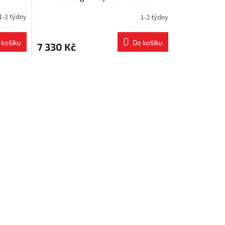
um
2009
1-2 týdny
1-2 týdny
 košíku
Do košíku
7 330 Kč