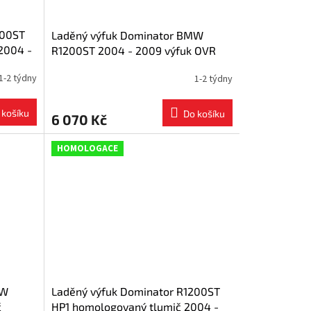
200ST
Laděný výfuk Dominator BMW
2004 -
R1200ST 2004 - 2009 výfuk OVR
BLACK + dB killer
1-2 týdny
1-2 týdny
 košíku
Do košíku
6 070 Kč
HOMOLOGACE
MW
Laděný výfuk Dominator R1200ST
č
HP1 homologovaný tlumič 2004 -