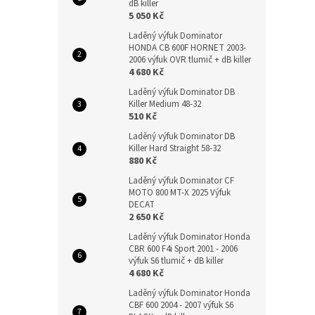
dB killer
5 050 Kč
Laděný výfuk Dominator
HONDA CB 600F HORNET 2003-
2006 výfuk OVR tlumič + dB killer
4 680 Kč
Laděný výfuk Dominator DB
Killer Medium 48-32
510 Kč
Laděný výfuk Dominator DB
Killer Hard Straight 58-32
880 Kč
Laděný výfuk Dominator CF
MOTO 800 MT-X 2025 Výfuk
DECAT
2 650 Kč
Laděný výfuk Dominator Honda
CBR 600 F4i Sport 2001 - 2006
výfuk S6 tlumič + dB killer
4 680 Kč
Laděný výfuk Dominator Honda
CBF 600 2004 - 2007 výfuk S6