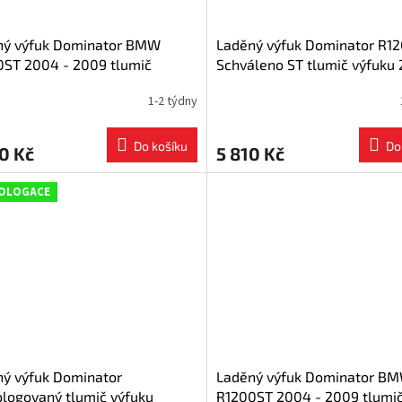
ný výfuk Dominator BMW
Laděný výfuk Dominator R1
0ST 2004 - 2009 tlumič
Schváleno ST tlumič výfuku 
u OV + dB killer medium
2009
1-2 týdny
Do košíku
Do
0 Kč
5 810 Kč
OLOGACE
ý výfuk Dominator
Laděný výfuk Dominator B
logovaný tlumič výfuku
R1200ST 2004 - 2009 tlumi