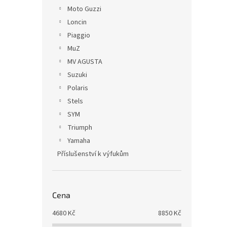
Moto Guzzi
Loncin
Piaggio
MuZ
MV AGUSTA
Suzuki
Polaris
Stels
SYM
Triumph
Yamaha
Příslušenství k výfukům
Cena
4680
Kč
8850
Kč