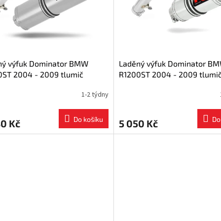
ný výfuk Dominator BMW
Laděný výfuk Dominator B
0ST 2004 - 2009 tlumič
R1200ST 2004 - 2009 tlumi
u OVR + dB killer
výfuku GP1 + dB killer medi
1-2 týdny
Do košíku
Do
80 Kč
5 050 Kč