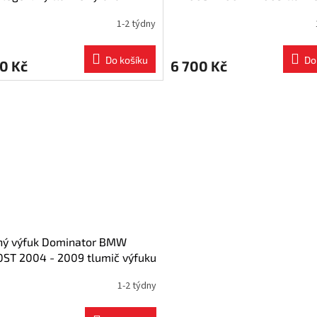
0ST OVAL 2004 - 2009
výfuku HP1 + dB killer medi
1-2 týdny
Do košíku
Do
0 Kč
6 700 Kč
ný výfuk Dominator BMW
ST 2004 - 2009 tlumič výfuku
LACK + dB killer medium
1-2 týdny