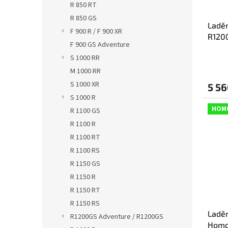
R 850 RT
R 850 GS
Ladě
F 900 R / F 900 XR
R120
F 900 GS Adventure
výfuk
S 1000 RR
M 1000 RR
S 1000 XR
5 56
S 1000 R
HOM
R 1100 GS
R 1100 R
R 1100 RT
R 1100 RS
R 1150 GS
R 1150 R
R 1150 RT
R 1150 RS
Laděn
R1200GS Adventure / R1200GS
Homo