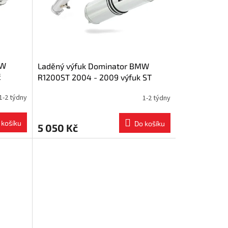
MW
Laděný výfuk Dominator BMW
č
R1200ST 2004 - 2009 výfuk ST
um
tlumič + dB killer medium
1-2 týdny
1-2 týdny
 košíku
Do košíku
5 050 Kč