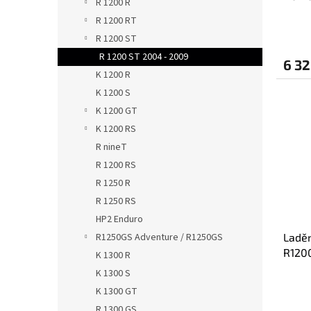
R 1200 R
R120
R 1200 RT
R 1200 ST
R 1200 ST 2004 - 2009
6 32
K 1200 R
K 1200 S
K 1200 GT
K 1200 RS
R nineT
R 1200 RS
R 1250 R
R 1250 RS
HP2 Enduro
Ladě
R1250GS Adventure / R1250GS
R1200
K 1300 R
HP1 B
K 1300 S
K 1300 GT
R 1300 GS