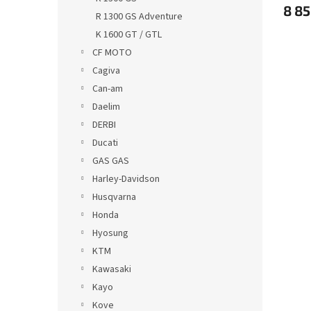
8 85
R 1300 GS Adventure
K 1600 GT / GTL
CF MOTO
Cagiva
Can-am
Daelim
DERBI
Ducati
GAS GAS
Harley-Davidson
Husqvarna
Honda
Hyosung
KTM
Kawasaki
Kayo
Kove