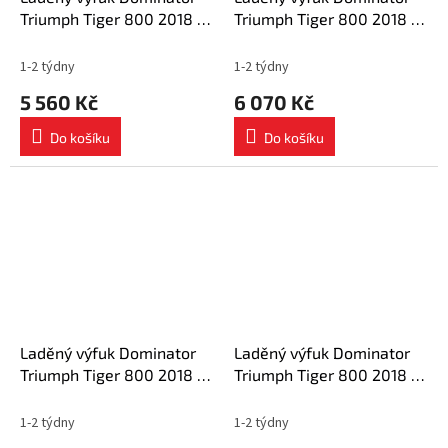
Triumph Tiger 800 2018 -
Triumph Tiger 800 2018 -
2020 výfuk OV tlumič + dB
2020 výfuk OVR BLACK
killer medium
tlumič + dB killer
1-2 týdny
1-2 týdny
5 560 Kč
6 070 Kč
Do košíku
Do košíku
Laděný výfuk Dominator
Laděný výfuk Dominator
Triumph Tiger 800 2018 -
Triumph Tiger 800 2018 -
2020 výfuk HP1 tlumič +
2020 tlumič výfuku HP1
dB killer medium
BLACK + dB killer medium
1-2 týdny
1-2 týdny