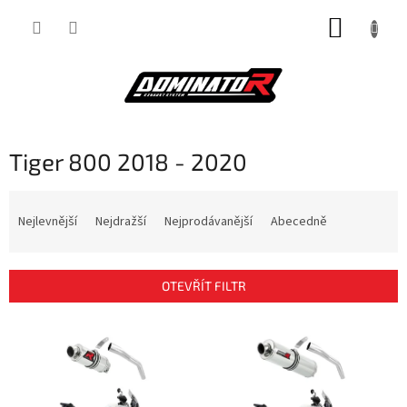
Přejít
NÁKUP
na
obsah
KOŠÍK
Tiger 800 2018 - 2020
Ř
a
Nejlevnější
Nejdražší
Nejprodávanější
Abecedně
z
e
n
OTEVŘÍT FILTR
í
p
V
r
ý
o
p
d
i
u