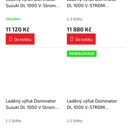
Suzuki DL 1000 V-Strom
DL 1000 V-STROM
2002 - 2012 výfuk OV
homologovaný tlumič ST
tlumič + dB killer medium
2002 - 2012
Skladem
1-2 týdny
11 120 Kč
11 880 Kč
Do košíku
Do košíku
HOMOLOGACE
Laděný výfuk Dominator
Laděný výfuk Dominator
Suzuki DL 1000 V Strom
DL 1000 V-STROM
2002 - 2011 výfuk OVR
homologovaný tlumič
BLACK + tlumič dB killer
OVAL 2002 - 2012
1-2 týdny
1-2 týdny