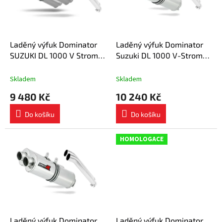
s
k
p
t
r
ů
o
d
Laděný výfuk Dominator
Laděný výfuk Dominator
u
SUZUKI DL 1000 V Strom
Suzuki DL 1000 V-Strom
k
2002 - 2011 výfuk OVR
2002 - 2012 výfuk ST
t
tlumič + dB killer
tlumič + dB killer medium
Skladem
Skladem
ů
9 480 Kč
10 240 Kč
Do košíku
Do košíku
HOMOLOGACE
Laděný výfuk Dominator
Laděný výfuk Dominator