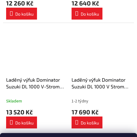
12 260 Kč
12 640 Kč
Do košíku
Do košíku
Laděný výfuk Dominator
Laděný výfuk Dominator
Suzuki DL 1000 V-Strom
Suzuki DL 1000 V Strom
2002 - 2012 výfuk HP1
2002 - 2011 výfuk HP1
tlumič + dB killer medium
BLACK + tlumič dB killer
Skladem
1-2 týdny
13 520 Kč
17 690 Kč
Do košíku
Do košíku