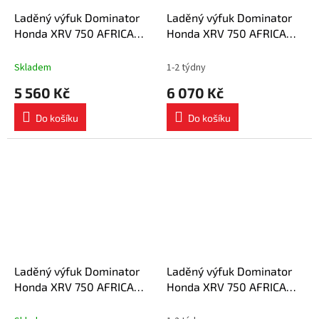
Laděný výfuk Dominator
Laděný výfuk Dominator
Honda XRV 750 AFRICA
Honda XRV 750 AFRICA
TWIN RD07 1993 - 1995
TWIN RD07 1993 - 1995
výfuk OV tlumič + dB killer
výfuk OVR BLACK + tlumič
Skladem
1-2 týdny
medium
výfuku dB killer
5 560 Kč
6 070 Kč
Do košíku
Do košíku
Laděný výfuk Dominator
Laděný výfuk Dominator
Honda XRV 750 AFRICA
Honda XRV 750 AFRICA
TWIN RD07 1993 - 1995
TWIN 1993 - 1995 RD07
výfuk HP1 + tlumič výfuku
výfuk HP1 BLACK + tlumič