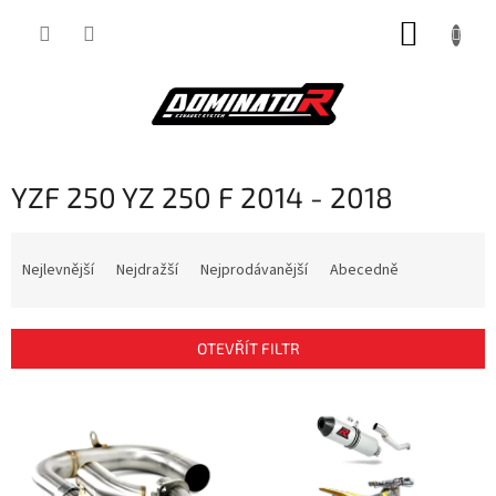
Přejít
NÁKUP
na
obsah
KOŠÍK
YZF 250 YZ 250 F 2014 - 2018
Ř
a
Nejlevnější
Nejdražší
Nejprodávanější
Abecedně
z
e
n
OTEVŘÍT FILTR
í
p
V
r
ý
o
p
d
i
u