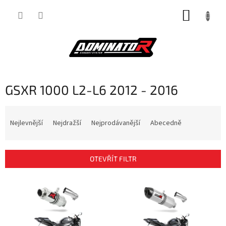
Přejít
NÁKUP
na
obsah
KOŠÍK
GSXR 1000 L2-L6 2012 - 2016
Ř
a
Nejlevnější
Nejdražší
Nejprodávanější
Abecedně
z
e
n
OTEVŘÍT FILTR
í
p
V
r
ý
o
p
d
i
u