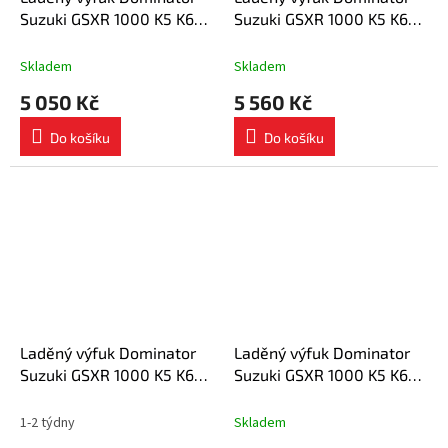
Suzuki GSXR 1000 K5 K6
Suzuki GSXR 1000 K5 K6
2005 - 2006 výfuk ST
2005 - 2006 výfuk OV
tlumič + dB killer medium
tlumič + dB killer medium
Skladem
Skladem
5 050 Kč
5 560 Kč
Do košíku
Do košíku
Laděný výfuk Dominator
Laděný výfuk Dominator
Suzuki GSXR 1000 K5 K6
Suzuki GSXR 1000 K5 K6
2005 - 2006 výfuk OVR
2005 - 2006 výfuk HP1
BLACK + tlumič dB killer
tlumič + dB killer medium
1-2 týdny
Skladem