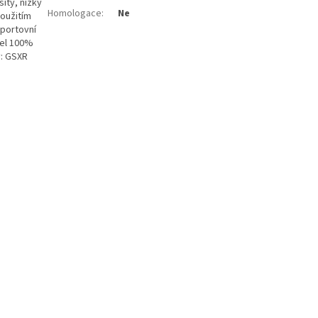
itý, nízký
Homologace
:
Ne
použitím
sportovní
cel 100%
y: GSXR