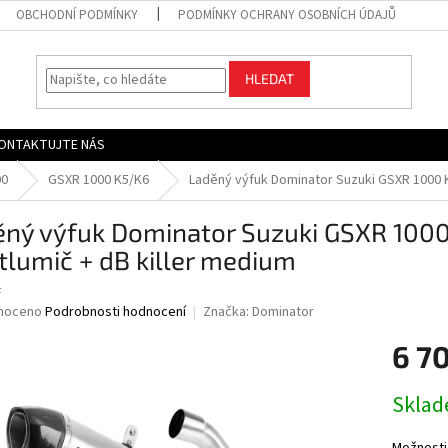
OBCHODNÍ PODMÍNKY
PODMÍNKY OCHRANY OSOBNÍCH ÚDAJŮ
HLEDAT
ONTAKTUJTE NÁS
00
GSXR 1000 K5/K6
Laděný výfuk Dominator Suzuki GSXR 1000 K5
ěný výfuk Dominator Suzuki GSXR 1000
tlumič + dB killer medium
F
né
noceno
Podrobnosti hodnocení
Značka:
Dominator
ní
6 7
u
Měrná
Skla
cena:
ek.