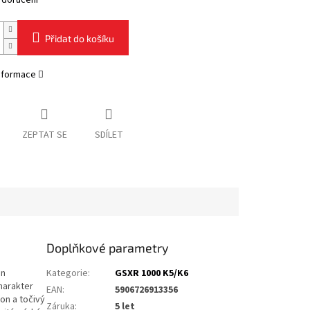
 doručení
Přidat do košíku
informace
ZEPTAT SE
SDÍLET
Doplňkové parametry
on
Kategorie
:
GSXR 1000 K5/K6
harakter
EAN
:
5906726913356
on a točivý
Záruka
:
5 let