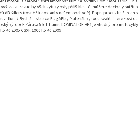
nt motoru a zároveň sníží hmotnost tlumiče. Výfuky Dominator zaručují hlas
ový zvuk. Pokud by však výfuky byly příliš hlasité, můžete decibely snížit 
ičů dB Killers (rovněž k dostání v našem obchodě). Popis produktu: Slip-on 
hozí tlumič Rychlá instalace Plug&Play Materiál: vysoce kvalitní nerezová o
pský výrobek Záruka 5 let Tlumič DOMINATOR HP1 je vhodný pro motocykl
 K5 K6 2005 GSXR 1000 K5 K6 2006