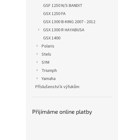
GSF 1250 N/S BANDIT
GSX 1250 FA
GSX 1300 B-KING 2007 - 2012
GSX 1300 R HAYABUSA
GSX 1400
Polaris
Stels
SYM
Triumph
Yamaha
Příslušenství k výfukům
Přijímáme online platby