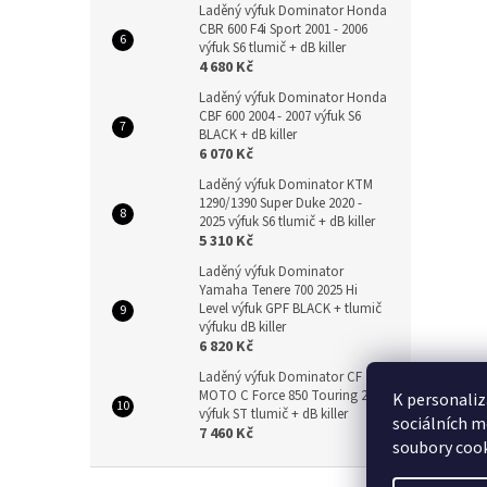
Laděný výfuk Dominator Honda
CBR 600 F4i Sport 2001 - 2006
výfuk S6 tlumič + dB killer
4 680 Kč
Laděný výfuk Dominator Honda
CBF 600 2004 - 2007 výfuk S6
BLACK + dB killer
6 070 Kč
Laděný výfuk Dominator KTM
1290/1390 Super Duke 2020 -
2025 výfuk S6 tlumič + dB killer
5 310 Kč
Laděný výfuk Dominator
Yamaha Tenere 700 2025 Hi
Level výfuk GPF BLACK + tlumič
výfuku dB killer
6 820 Kč
Laděný výfuk Dominator CF
MOTO C Force 850 Touring 2024
K personaliz
výfuk ST tlumič + dB killer
sociálních m
7 460 Kč
soubory cook
Z