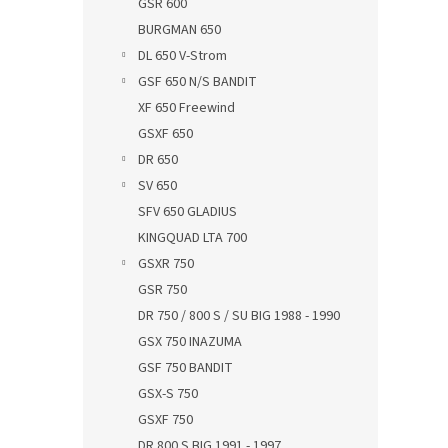
GSR 600
BURGMAN 650
DL 650 V-Strom
GSF 650 N/S BANDIT
XF 650 Freewind
GSXF 650
DR 650
SV 650
SFV 650 GLADIUS
KINGQUAD LTA 700
GSXR 750
GSR 750
DR 750 / 800 S / SU BIG 1988 - 1990
GSX 750 INAZUMA
GSF 750 BANDIT
GSX-S 750
GSXF 750
DR 800 S BIG 1991 - 1997