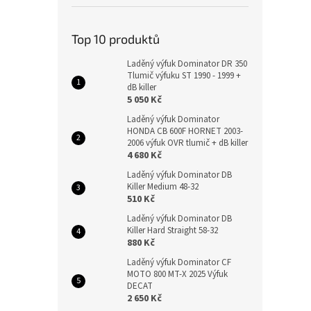
Top 10 produktů
Laděný výfuk Dominator DR 350
Tlumič výfuku ST 1990 - 1999 +
dB killer
5 050 Kč
Laděný výfuk Dominator
HONDA CB 600F HORNET 2003-
2006 výfuk OVR tlumič + dB killer
4 680 Kč
Laděný výfuk Dominator DB
Killer Medium 48-32
510 Kč
Laděný výfuk Dominator DB
Killer Hard Straight 58-32
880 Kč
Laděný výfuk Dominator CF
MOTO 800 MT-X 2025 Výfuk
DECAT
2 650 Kč