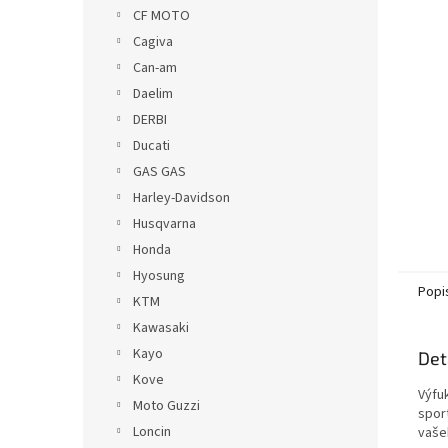
n
CF MOTO
e
Cagiva
l
Can-am
Daelim
DERBI
Ducati
GAS GAS
Harley-Davidson
Husqvarna
Honda
Hyosung
Popi
KTM
Kawasaki
Kayo
Det
Kove
Výfu
Moto Guzzi
spor
Loncin
vaše