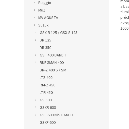
mome
Piaggio
a bas
MuZ
tlum
průc
MV AGUSTA
evro
Suzuki
1000
GSX-R 125 / GSX-S 125
DR 125
DR 350
GSF 400 BANDIT
BURGMAN 400
DR-Z 400 S / SM
LTZ 400
RM-Z 450
LTR 450
GS 500
GSXR 600
GSF 600 N/S BANDIT
GSXF 600