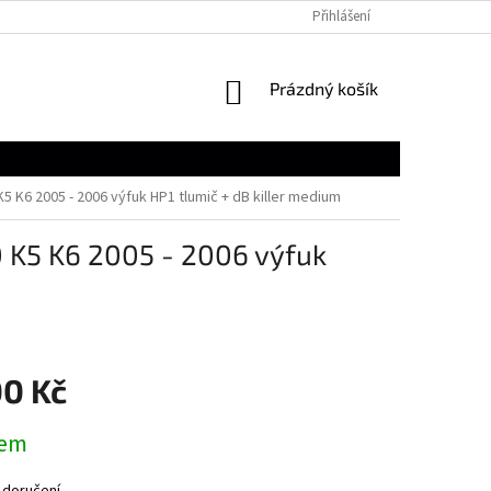
Přihlášení
NÁKUPNÍ
Prázdný košík
KOŠÍK
 K6 2005 - 2006 výfuk HP1 tlumič + dB killer medium
 K5 K6 2005 - 2006 výfuk
00 Kč
dem