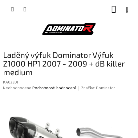
Přejít
NÁKUP
na
obsah
KOŠÍK
Laděný výfuk Dominator Výfuk
Z1000 HP1 2007 - 2009 + dB killer
medium
KA033DF
Průměrné
Neohodnoceno
Podrobnosti hodnocení
Značka:
Dominator
hodnocení
produktu
je
0,0
z
5
hvězdiček.