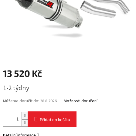
13 520 Kč
Měrná
1-2 týdny
cena:
Můžeme doručit do:
28.8.2026
Možnosti doručení
Přidat do košíku
Detailní informace