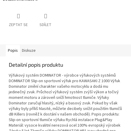
ZEPTAT SE
SDÍLET
Popis
Diskuze
Detailní popis produktu
Výfukový systém DOMINATOR - výrobce výfukových systémů
DOMINATOR Slip-on sportovní výfuk pro KAWASAKI Z 1000 Výfuk
Dominator změní charakter vašeho motocyklu a dodá mu
jedinečný zvuk. Průchozí výfukový systém zvýší výkon a točivý
moment motoru a zároveň sníží hmotnost tlumiče. Výfuky
Dominator zaručují hlasitý, nízký a basový zvuk. Pokud by však
výfuky byly příliš hlasité, můžete decibely snížit použitím tlumičů
dB Killers (rovněž k dostání v našem obchodě). Popis produktu:
Slip-on sportovní tlumiče výfuku Rychlá instalace Plug&Play
Materiál: vysoce kvalitní nerezová ocel 100% evropský výrobek