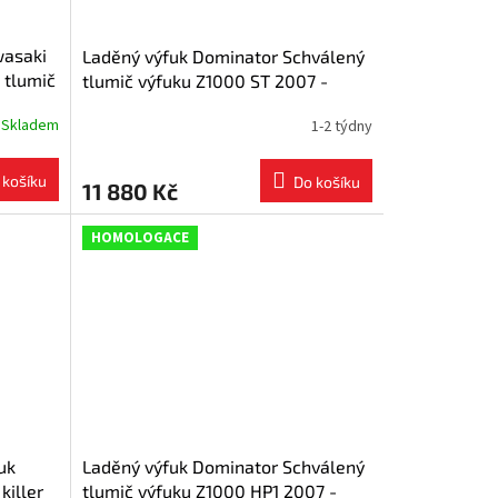
wasaki
Laděný výfuk Dominator Schválený
 tlumič
tlumič výfuku Z1000 ST 2007 -
2009
Skladem
1-2 týdny
 košíku
Do košíku
11 880 Kč
HOMOLOGACE
uk
Laděný výfuk Dominator Schválený
killer
tlumič výfuku Z1000 HP1 2007 -