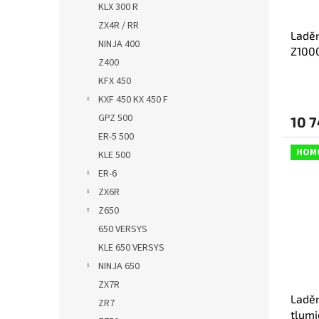
KLX 300 R
ZX4R / RR
Ladě
NINJA 400
Z100
Z400
výfuk
KFX 450
KXF 450 KX 450 F
GPZ 500
10 7
ER-5 500
HOM
KLE 500
ER-6
ZX6R
Z650
650 VERSYS
KLE 650 VERSYS
NINJA 650
ZX7R
Laděn
ZR7
tlumi