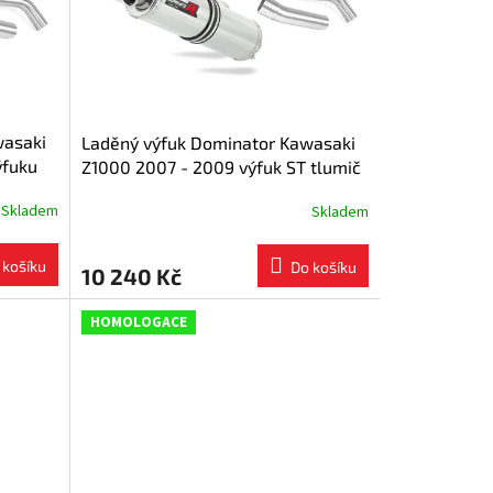
wasaki
Laděný výfuk Dominator Kawasaki
ýfuku
Z1000 2007 - 2009 výfuk ST tlumič
+ dB killer medium
Skladem
Skladem
 košíku
Do košíku
10 240 Kč
HOMOLOGACE