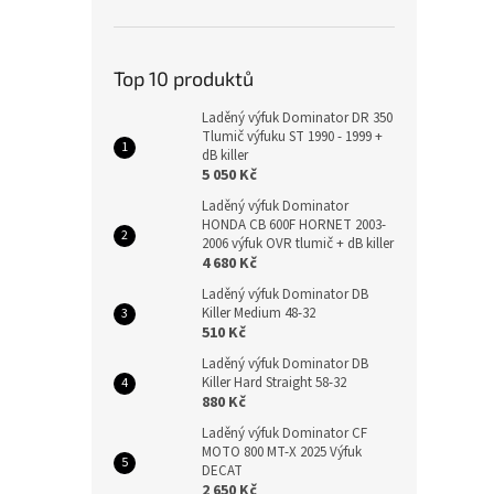
Top 10 produktů
Laděný výfuk Dominator DR 350
Tlumič výfuku ST 1990 - 1999 +
dB killer
5 050 Kč
Laděný výfuk Dominator
HONDA CB 600F HORNET 2003-
2006 výfuk OVR tlumič + dB killer
4 680 Kč
Laděný výfuk Dominator DB
Killer Medium 48-32
510 Kč
Laděný výfuk Dominator DB
Killer Hard Straight 58-32
880 Kč
Laděný výfuk Dominator CF
MOTO 800 MT-X 2025 Výfuk
DECAT
2 650 Kč