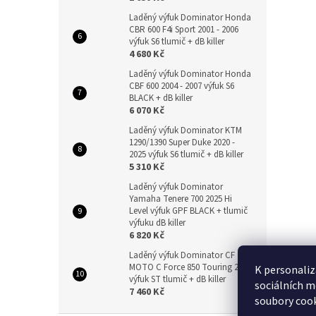
Laděný výfuk Dominator Honda
CBR 600 F4i Sport 2001 - 2006
výfuk S6 tlumič + dB killer
4 680 Kč
Laděný výfuk Dominator Honda
CBF 600 2004 - 2007 výfuk S6
BLACK + dB killer
6 070 Kč
Laděný výfuk Dominator KTM
1290/1390 Super Duke 2020 -
2025 výfuk S6 tlumič + dB killer
5 310 Kč
Laděný výfuk Dominator
Yamaha Tenere 700 2025 Hi
Level výfuk GPF BLACK + tlumič
výfuku dB killer
6 820 Kč
Laděný výfuk Dominator CF
MOTO C Force 850 Touring 2024
K personaliz
výfuk ST tlumič + dB killer
sociálních m
7 460 Kč
soubory cook