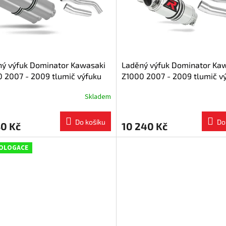
ný výfuk Dominator Kawasaki
Laděný výfuk Dominator Ka
 2007 - 2009 tlumič výfuku
Z1000 2007 - 2009 tlumič v
 dB killer
GP1 + dB killer medium
Skladem
Do košíku
Do
80 Kč
10 240 Kč
OLOGACE