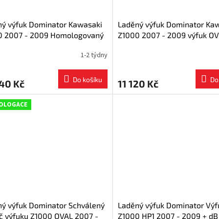
ný výfuk Dominator Kawasaki
Laděný výfuk Dominator Ka
0 2007 - 2009 Homologovaný
Z1000 2007 - 2009 výfuk OV
 OVR tlumič výfuku
+ dB killer medium
1-2 týdny
Do košíku
Do
40 Kč
11 120 Kč
OLOGACE
ý výfuk Dominator Schválený
Laděný výfuk Dominator Výf
č výfuku Z1000 OVAL 2007 -
Z1000 HP1 2007 - 2009 + dB 