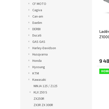
s
o
n
CF MOTO
p
d
e
Cagiva
r
u
l
o
k
Can-am
d
t
Daelim
u
ů
DERBI
Ladě
k
Ducati
Z1000
t
GAS GAS
OVR +
ů
Harley-Davidson
Husqvarna
9 4
Honda
Hyosung
HOM
KTM
Kawasaki
NINJA 125 / Z125
KLX 250 S
ZX250R
ZX3R ZX 300R