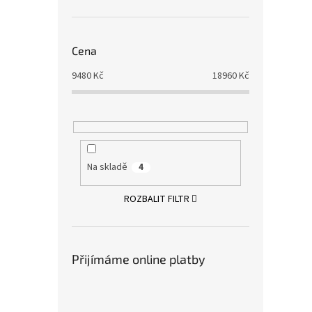
Cena
9480
Kč
18960
Kč
Na skladě
4
ROZBALIT FILTR
Přijímáme online platby