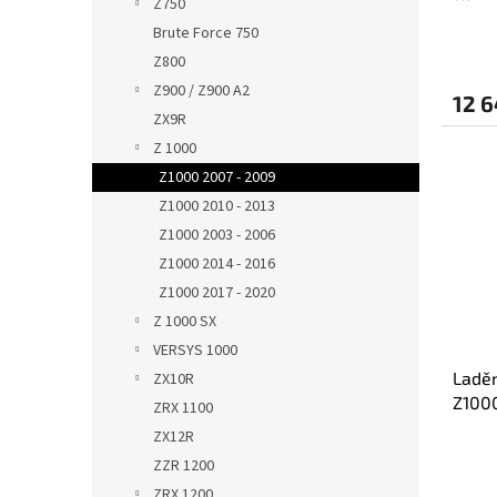
Z750
2009
Brute Force 750
Z800
Z900 / Z900 A2
12 6
ZX9R
Z 1000
Z1000 2007 - 2009
Z1000 2010 - 2013
Z1000 2003 - 2006
Z1000 2014 - 2016
Z1000 2017 - 2020
Z 1000 SX
VERSYS 1000
Ladě
ZX10R
Z1000
ZRX 1100
BLACK
ZX12R
ZZR 1200
ZRX 1200