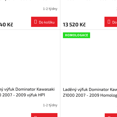
medium
1-2 týdny
Do košíku
Do
40 Kč
13 520 Kč
HOMOLOGACE
ný výfuk Dominator Kawasaki
Laděný výfuk Dominator Ka
 2007 - 2009 výfuk HP1
Z1000 2007 - 2009 Homolo
 + tlumič výfuku dB killer
výfuk HP1 ČERNÝ tlumič výf
1-2 týdny