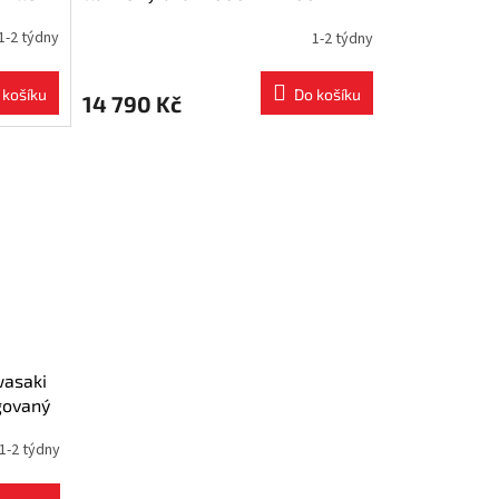
2009
1-2 týdny
1-2 týdny
 košíku
Do košíku
14 790 Kč
wasaki
govaný
uku
1-2 týdny