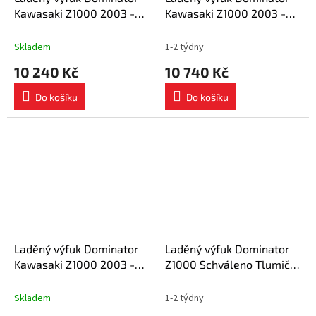
Kawasaki Z1000 2003 -
Kawasaki Z1000 2003 -
2006 výfuk ST tlumič + dB
2006 Schválený výfuk OVR
killer medium
tlumič výfuku
Skladem
1-2 týdny
10 240 Kč
10 740 Kč
Do košíku
Do košíku
Laděný výfuk Dominator
Laděný výfuk Dominator
Kawasaki Z1000 2003 -
Z1000 Schváleno Tlumič
2006 výfuk OV tlumič + dB
výfuku ST 2003 - 2006
killer medium
Skladem
1-2 týdny