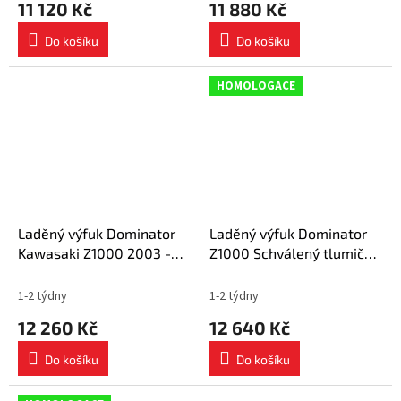
11 120 Kč
11 880 Kč
Do košíku
Do košíku
HOMOLOGACE
Laděný výfuk Dominator
Laděný výfuk Dominator
Kawasaki Z1000 2003 -
Z1000 Schválený tlumič
2006 výfuk OVR BLACK +
výfuku OVAL 2003 - 2006
tlumič dB killer
1-2 týdny
1-2 týdny
12 260 Kč
12 640 Kč
Do košíku
Do košíku