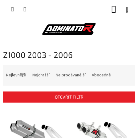
Přejít
NÁKUP
na
obsah
KOŠÍK
Z1000 2003 - 2006
Ř
a
Nejlevnější
Nejdražší
Nejprodávanější
Abecedně
z
e
n
OTEVŘÍT FILTR
í
p
V
r
ý
o
p
d
i
u