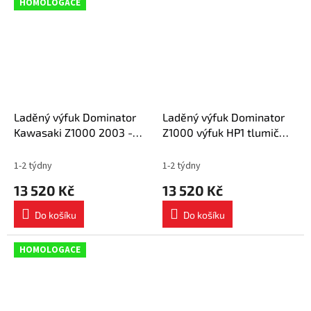
HOMOLOGACE
Laděný výfuk Dominator
Laděný výfuk Dominator
Kawasaki Z1000 2003 -
Z1000 výfuk HP1 tlumič
2006 Homologovaný výfuk
výfuku 2003 - 2006 + dB
OVR ČERNÝ tlumič výfuku
killer medium
1-2 týdny
1-2 týdny
13 520 Kč
13 520 Kč
Do košíku
Do košíku
HOMOLOGACE